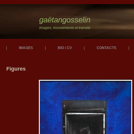
gaëtangosselin
Images, mouvements et transits
|
IMAGES
|
BIO / CV
|
CONTACTS
|
Figures